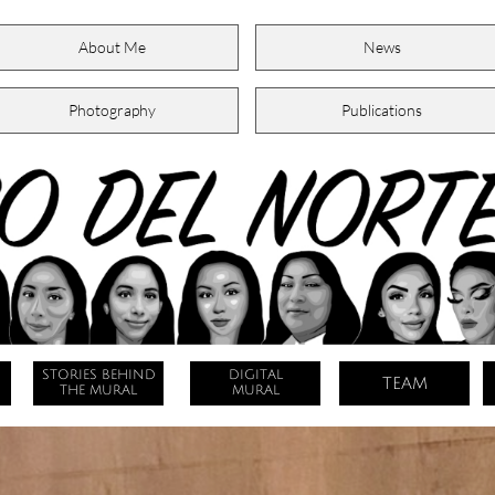
About Me
News
Photography
Publications
STORIES BEHIND
DIGITAL
TEAM
THE MURAL
MURAL