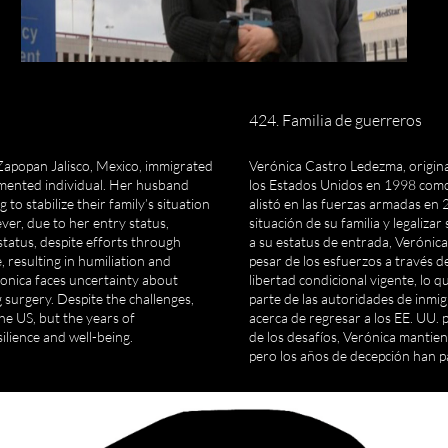
424. Familia de guerreros
Zapopan Jalisco, Mexico, immigrated
Verónica Castro Ledezma, origina
umented individual. Her husband
los Estados Unidos en 1998 com
to stabilize their family’s situation
alistó en las fuerzas armadas en 2
ver, due to her entry status,
situación de su familia y legaliza
status, despite efforts through
a su estatus de entrada, Verónica
e, resulting in humiliation and
pesar de los esfuerzos a través d
ronica faces uncertainty about
libertad condicional vigente, lo 
 surgery. Despite the challenges,
parte de las autoridades de inmi
he US, but the years of
acerca de regresar a los EE. UU. p
ilience and well-being.
de los desafíos, Verónica mantien
pero los años de decepción han pa