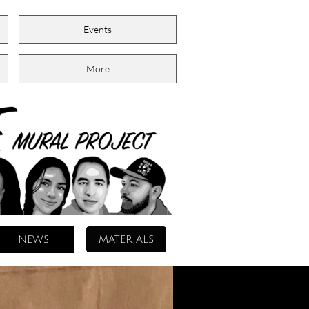
Events
More
NEWS
MATERIALS